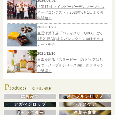
2026/06/01
「第17回 クインビーガーデン メープルス
イーツコンテスト」2026年6月1日より募
集開始！
2026/01/23
直営洋菓子店「パティスリーQBG」にて
1月21日(水)よりバレンタイン向けチョコ
レート発売
2025/11/10
日常を彩る「スヌーピー」の ピュアはち
みつ・メープルシリーズ3種、新デザイン
で登場！
P
roducts
取り扱い商材
はちみつ
メープルシロップ
アガべシロップ
ヘルスケア
キャラクター
洋菓子事業