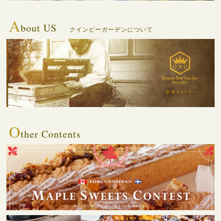
A
bout US
クインビーガーデンについて
O
ther Contents